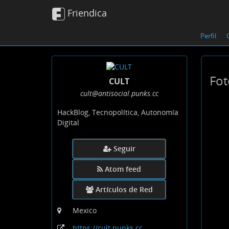
Friendica
Perfil
Fot
CULT
cult
@antisocial
.punks
.cc
HackBlog, Tecnopolítica, Autonomía
Digital
Seguir
Atom feed
Artículos de Red
Mexico
https:
/
/cult
.punks
.cc