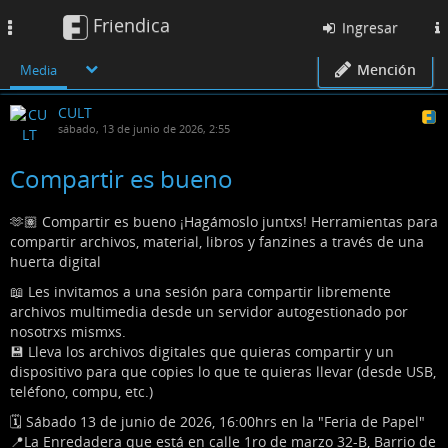
Friendica
Toggle
Ingresar
navigation
Mención
Media
CULT
sábado, 13 de junio de 2026, 2:55
Compartir es bueno
🫶🏽 Compartir es bueno ¡Hagámoslo juntxs! Herramientas para
compartir archivos, material, libros y fanzines a través de una
huerta digital
📖 Les invitamos a una sesión para compartir libremente
archivos multimedia desde un servidor autogestionado por
nosotrxs mismxs.
💾 Lleva los archivos digitales que quieras compartir y un
dispositivo para que copies lo que te quieras llevar (desde USB,
teléfono, compu, etc.)
🗓️ Sábado 13 de junio de 2026, 16:00hrs en la "Feria de Papel"
📍La Enredadera que está en calle 1ro de marzo 32-B, Barrio de