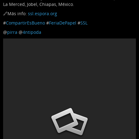
La Merced, Jobel, Chiapas, México.
🔗Más info:
ssl.espora.org
#
CompartirEsBueno
#
FeriaDePapel
#
SSL
@
pirra
@
4ntipoda