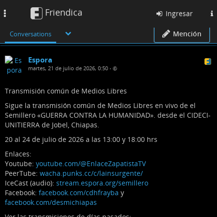
Friendica
Toggle
Ingresar
navigation
Mención
Conversations
Espora
martes, 21 de julio de 2026, 0:50
•
Transmisión común de Medios Libres
Sigue la transmisión común de Medios Libres en vivo de el
Semillero «GUERRA CONTRA LA HUMANIDAD». desde el CIDECI-
UNITIERRA de Jobel, Chiapas.
20 al 24 de julio de 2026 a las 13:00 y 18:00 hrs
Enlaces:
Youtube:
youtube.com/@EnlaceZapatistaTV
PeerTube:
wacha.punks.cc/c/lainsurgente/
IceCast (audio):
stream.espora.org/semillero
Facebook:
facebook.com/cdhfrayba
y
facebook.com/desmichiapas
Ver las transmisiones de días pasados: