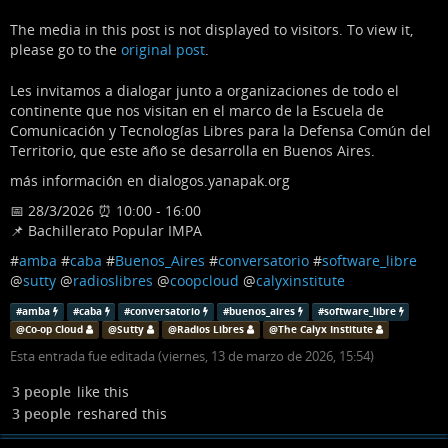
The media in this post is not displayed to visitors. To view it,
please go to the
original post
.
Les invitamos a dialogar junto a organizaciones de todo el
continente que nos visitan en el marco de la Escuela de
Comunicación y Tecnologías Libres para la Defensa Común del
Territorio, que este año se desarrolla en Buenos Aires.
más información en dialogos.yanapak.org
📅 28/3/2026 ⏰ 10:00 - 16:00
📌 Bachillerato Popular IMPA
#
amba
#
caba
#
Buenos_Aires
#
conversatorio
#
software_libre
@
sutty
@
radioslibres
@
coopcloud
@
calyxinstitute
#
amba
#
caba
#
conversatorio
#
buenos_aires
#
software_libre
@
Co-op Cloud
@
Sutty
@
Radios Libres
@
The Calyx Institute
Esta entrada fue editada (
viernes, 13 de marzo de 2026, 15:54
)
3 people
like this
3 people
reshared this