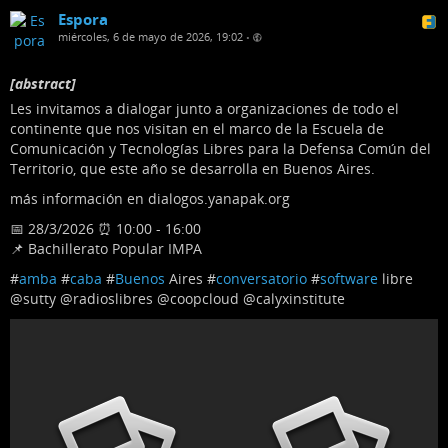
Espora
miércoles, 6 de mayo de 2026, 19:02
•
[abstract]
Les invitamos a dialogar junto a organizaciones de todo el
continente que nos visitan en el marco de la Escuela de
Comunicación y Tecnologías Libres para la Defensa Común del
Territorio, que este año se desarrolla en Buenos Aires.
más información en dialogos.yanapak.org
📅 28/3/2026 ⏰️ 10:00 - 16:00
📌 Bachillerato Popular IMPA
#
amba
#
caba
#
Buenos
Aires #
conversatorio
#
software
libre
@sutty @radioslibres @coopcloud @calyxinstitute