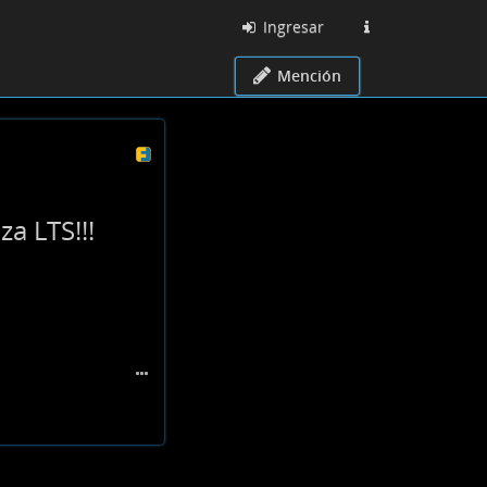
Ingresar
Mención
a LTS!!!