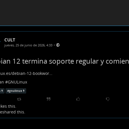
CULT
•
jueves, 25 de junio de 2026, 4:33
ian 12 termina soporte regular y comienz
inux.es/debian-12-bookwor…
an
#
GNULinux
n
#
gnulinux
ikes this.
eshared this.