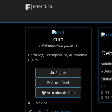
Friendica
CULT
cult
@antisocial
.punks
.cc
Deb
HackBlog, Tecnopolítica, Autonomía
Digital
solol
#
Debi
Seguir
#
debia
Atom feed
pirra
l
Artículos de Red
pirra
r
Mexico
https:
/
/cult
.punks
.cc