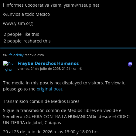
ℹ️ Informes Cooperativa Yisim: yisim@riseup.net
🚁Envíos a todo México
www.yisim.org
2 people
like this
2 people
reshared this
lifelockdiy
reenvió esto.
Frayba Derechos Humanos
viernes, 24 de julio de 2026, 21:21
•
•
The media in this post is not displayed to visitors. To view it,
please go to the
original post
.
Transmisión común de Medios Libres
Sigue la transmisión común de Medios Libres en vivo de el
Semillero «GUERRA CONTRA LA HUMANIDAD». desde el CIDECI-
UNITIERRA de Jobel, Chiapas.
20 al 25 de julio de 2026 a las 13:00 y 18:00 hrs