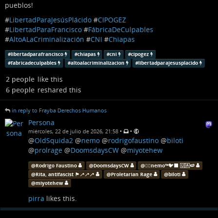
pueblos!
#
LibertadParaJesúsPlácido
#
CIPOGEZ
#
LibertadParaFrancisco
#
FábricaDeCulpables
#
AltoALaCriminalización
#
CNI
#
Chiapas
#
libertadparafrancisco
#
chiapas
#
cni
#
cipogez
#
fabricadeculpables
#
altoalacriminalizacion
#
libertadparajesusplacido
2 people
like this
6 people
reshared this
in reply to Frayba Derechos Humanos
Persona
•
•
miércoles, 22 de julio de 2026, 21:58
@
OldSquida2
@
nemo
@
rodrigofaustino
@
biloti
@
prolrage
@
DoomsdaysCW
@
miyotehew
@
Rodrigo Faustino
@
DoomsdaysCW
@
🐦‍🔥nemo™🐦‍⬛ 🇺🇦🍉
@
Rita, antifascist 🏴🦯🦯🦯
@
Proletarian Rage
@
biloti
@
miyotehew
pirra
likes this.