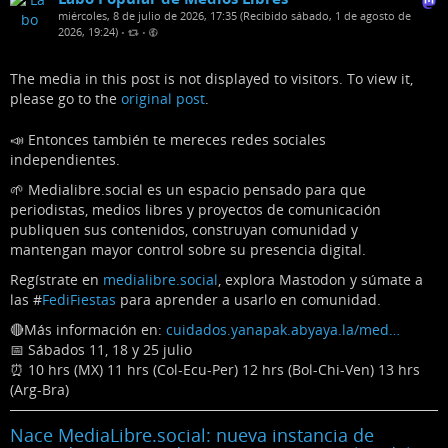
miércoles, 8 de julio de 2026, 17:35 (Recibido sábado, 1 de agosto de
2026, 19:24)
•
•
The media in this post is not displayed to visitors. To view it,
please go to the
original post
.
📣 Entonces también te mereces redes sociales
independientes.
🌱 Medialibre.social es un espacio pensado para que
periodistas, medios libres y proyectos de comunicación
publiquen sus contenidos, construyan comunidad y
mantengan mayor control sobre su presencia digital.
Regístrate en
medialibre.social
, explora Mastodon y súmate a
las #
FediFiestas
para aprender a usarlo en comunidad.
🔴Más información en:
cuidados.yanapak.abyaya.la/med…
📅 Sábados 11, 18 y 25 julio
⏰ 10 hrs (MX) 11 hrs (Col-Ecu-Per) 12 hrs (Bol-Chi-Ven) 13 hrs
(Arg-Bra)
Nace MediaLibre.social: nueva instancia de