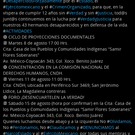
#
DesapercidosForzadamente
por el #
Estado
, el
#
Ejércitomexicano
y el #
CrimenOrganizado
, para que, en la
víspera de cumplir 12 años sin #
Verdad
y sin #
Justicia
, tod@s
junt@s continuemos en la lucha por #
VerdadyJusticia
para
nuestros 43 hermanos desaparecidos y en defensa de la vida.
#
ACTIVIDADES
🔴 CICLO DE PROYECCIONES DOCUMENTALES
📆 Martes 8 de agosto 17:00 Hrs.
Cita: Casa de los Pueblos y Comunidades Indígenas “Samir
Flores Soberanes”
Av. México-Coyoacán 343, Col. Xoco. Benito Juárez
🔴 CONCENTRACIÓN EN LA COMISIÓN NACIONAL DE
DERECHOS HUMANOS, CNDH.
📆 Viernes 11 de agosto 11:00 Hrs.
Cita: CNDH, ubicada en Periférico Sur 3469, San Jerónimo
Lídice, La Magdalena contreras
🔴 FORO ¡DESENCUARTELEN LA VERDAD!
📆 Sábado 15 de agosto (hora por confirmar) en la Cita: Casa de
los Pueblos y Comunidades Indígenas “Samir Flores Soberanes”
Av. México-Coyoacán 343, Col. Xoco. Benito Juárez
Quienes luchamos desde abajo y a la izquierda No #
Olvidamos
,
No #
Perdonamos
, No #
Claudicamos
y #
DENUNCIAMOS
al
#
NarcoEstado
y al #
EjércitoMexicano
, por todas sus mentiras y