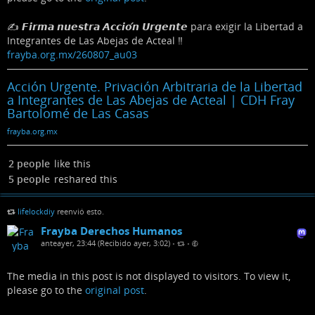
✍️ 𝙁𝙞𝙧𝙢𝙖 𝙣𝙪𝙚𝙨𝙩𝙧𝙖 𝘼𝙘𝙘𝙞𝙤́𝙣 𝙐𝙧𝙜𝙚𝙣𝙩𝙚 para exigir la Libertad a
Integrantes de Las Abejas de Acteal ‼️
frayba.org.mx/260807_au03
Acción Urgente. Privación Arbitraria de la Libertad
a Integrantes de Las Abejas de Acteal | CDH Fray
Bartolomé de Las Casas
frayba.org.mx
2 people
like this
5 people
reshared this
lifelockdiy
reenvió esto.
Frayba Derechos Humanos
anteayer, 23:44 (Recibido ayer, 3:02)
•
•
The media in this post is not displayed to visitors. To view it,
please go to the
original post
.