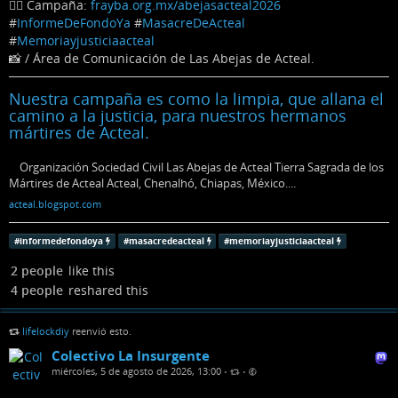
👉🏽 Campaña:
frayba.org.mx/abejasacteal2026
#
InformeDeFondoYa
#
MasacreDeActeal
#
Memoriayjusticiaacteal
📸 / Área de Comunicación de Las Abejas de Acteal.
Nuestra campaña es como la limpia, que allana el
camino a la justicia, para nuestros hermanos
mártires de Acteal.
Organización Sociedad Civil Las Abejas de Acteal Tierra Sagrada de los
Mártires de Acteal Acteal, Chenalhó, Chiapas, México....
acteal.blogspot.com
#
informedefondoya
#
masacredeacteal
#
memoriayjusticiaacteal
2 people
like this
4 people
reshared this
lifelockdiy
reenvió esto.
Colectivo La Insurgente
miércoles, 5 de agosto de 2026, 13:00
•
•