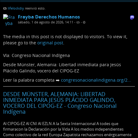
lifelockdiy
reenvió esto.
Frayba Derechos Humanos
sábado, 1 de agosto de 2026, 14:11
•
•
The media in this post is not displayed to visitors. To view it,
please go to the
original post
.
Vía: Congreso Nacional Indígena
Desde Münster, Alemania: Libertad inmediata para Jesús
Plácido Galindo, vocero del CIPOG-EZ
Leer la palabra completa ➡️
congresonacionalindigena.org/2…
DESDE MÜNSTER, ALEMANIA: LIBERTAD
INMEDIATA PARA JESÚS PLÁCIDO GALINDO,
VOCERO DEL CIPOG-EZ - Congreso Nacional
Indígena
Al CIPOG-EZ Al CNI Al EZLN A la Sexta Internacional A todes que
firmaracon la Declaración por la Vida A los medios independientes
Como colectivo de la red Europa Zapatista rechazamos enérgicamente