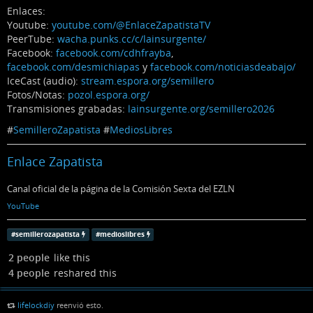
Enlaces:
Youtube:
youtube.com/@EnlaceZapatistaTV
PeerTube:
wacha.punks.cc/c/lainsurgente/
Facebook:
facebook.com/cdhfrayba
,
facebook.com/desmichiapas
y
facebook.com/noticiasdeabajo/
IceCast (audio):
stream.espora.org/semillero
Fotos/Notas:
pozol.espora.org/
Transmisiones grabadas:
lainsurgente.org/semillero2026
#
SemilleroZapatista
#
MediosLibres
Enlace Zapatista
Canal oficial de la página de la Comisión Sexta del EZLN
YouTube
#
semillerozapatista
#
medioslibres
2 people
like this
4 people
reshared this
lifelockdiy
reenvió esto.