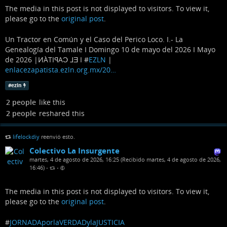
The media in this post is not displayed to visitors. To view it,
please go to the
original post
.
Un Tractor en Común y el Caso del Perico Loco. I.- La
Genealogía del Tamale I Domingo 10 de mayo del 2026 I Mayo
de 2026 |ͶÀTIꟼAƆ ⅃Ǝ I #
EZLN
|
enlacezapatista.ezln.org.mx/20…
#
ezln
2 people
like this
2 people
reshared this
lifelockdiy
reenvió esto.
Colectivo La Insurgente
martes, 4 de agosto de 2026, 16:25 (Recibido martes, 4 de agosto de 2026,
16:46)
•
•
The media in this post is not displayed to visitors. To view it,
please go to the
original post
.
#
JORNADAporlaVERDADylaJUSTICIA