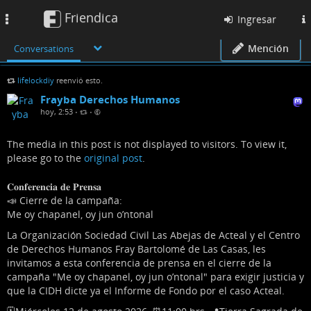
Friendica
Toggle
Ingresar
navigation
Mención
Conversations
lifelockdiy
reenvió esto.
Frayba Derechos Humanos
hoy, 2:53
•
•
The media in this post is not displayed to visitors. To view it,
please go to the
original post
.
𝐂𝐨𝐧𝐟𝐞𝐫𝐞𝐧𝐜𝐢𝐚 𝐝𝐞 𝐏𝐫𝐞𝐧𝐬𝐚
📣 Cierre de la campaña:
Me oy chapanel, oy jun o’ntonal
La Organización Sociedad Civil Las Abejas de Acteal y el Centro
de Derechos Humanos Fray Bartolomé de Las Casas, les
invitamos a esta conferencia de prensa en el cierre de la
campaña "Me oy chapanel, oy jun o’ntonal" para exigir justicia y
que la CIDH dicte ya el Informe de Fondo por el caso Acteal.