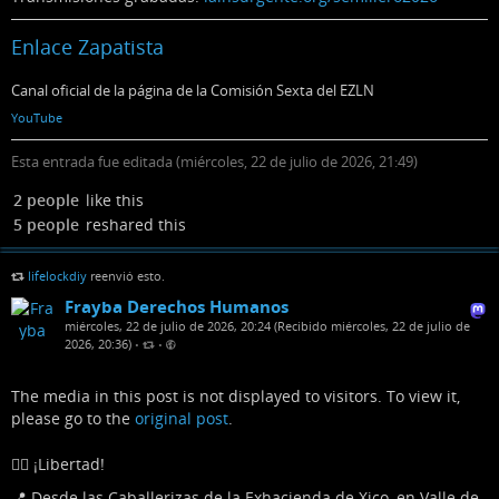
Enlace Zapatista
Canal oficial de la página de la Comisión Sexta del EZLN
YouTube
Esta entrada fue editada (
miércoles, 22 de julio de 2026, 21:49
)
2 people
like this
5 people
reshared this
lifelockdiy
reenvió esto.
Frayba Derechos Humanos
miércoles, 22 de julio de 2026, 20:24 (Recibido miércoles, 22 de julio de
2026, 20:36)
•
•
The media in this post is not displayed to visitors. To view it,
please go to the
original post
.
✊🏽 ¡Libertad!
📍 Desde las Caballerizas de la Exhacienda de Xico, en Valle de