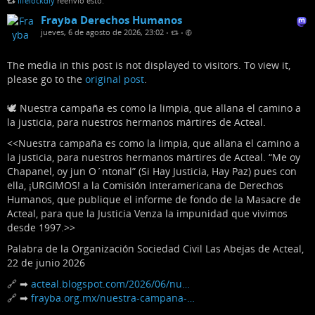
lifelockdiy
reenvió esto.
Frayba Derechos Humanos
jueves, 6 de agosto de 2026, 23:02
•
•
The media in this post is not displayed to visitors. To view it,
please go to the
original post
.
🕊️ Nuestra campaña es como la limpia, que allana el camino a
la justicia, para nuestros hermanos mártires de Acteal.
<<Nuestra campaña es como la limpia, que allana el camino a
la justicia, para nuestros hermanos mártires de Acteal. “Me oy
Chapanel, oy jun O´ntonal” (Si Hay Justicia, Hay Paz) pues con
ella, ¡URGIMOS! a la Comisión Interamericana de Derechos
Humanos, que publique el informe de fondo de la Masacre de
Acteal, para que la Justicia Venza la impunidad que vivimos
desde 1997.>>
Palabra de la Organización Sociedad Civil Las Abejas de Acteal,
22 de junio 2026
🔗 ➡
acteal.blogspot.com/2026/06/nu…
🔗 ➡
frayba.org.mx/nuestra-campana-…