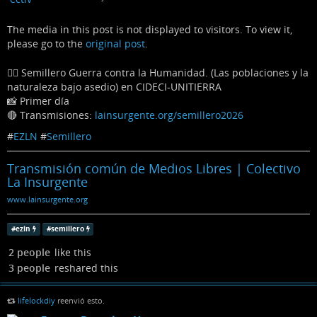
The media in this post is not displayed to visitors. To view it,
please go to the
original post
.
✊🏽 Semillero Guerra contra la Humanidad. (Las poblaciones y la
naturaleza bajo asedio) en CIDECI-UNITIERRA
📸 Primer día
🔴 Transmisiones:
lainsurgente.org/semillero2026
#
EZLN
#
Semillero
Transmisión común de Medios Libres | Colectivo
La Insurgente
www.lainsurgente.org
#
ezln
#
semillero
2 people
like this
3 people
reshared this
lifelockdiy
reenvió esto.