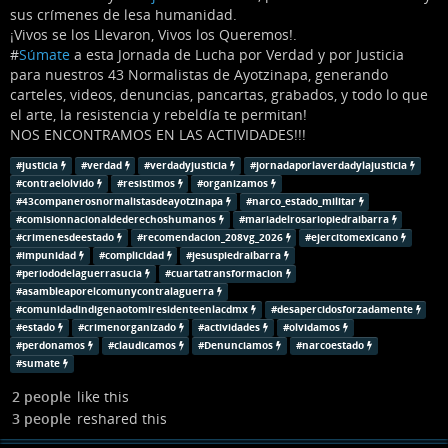
sus crímenes de lesa humanidad.
¡Vivos se los Llevaron, Vivos los Queremos!.
#
Súmate
a esta Jornada de Lucha por Verdad y por Justicia
para nuestros 43 Normalistas de Ayotzinapa, generando
carteles, videos, denuncias, pancartas, grabados, y todo lo que
el arte, la resistencia y rebeldía te permitan!
NOS ENCONTRAMOS EN LAS ACTIVIDADES!!!
#
justicia
#
verdad
#
verdadyjusticia
#
jornadaporlaverdadylajusticia
#
contraelolvido
#
resistimos
#
organizamos
#
43companerosnormalistasdeayotzinapa
#
narco_estado_militar
#
comisionnacionaldederechoshumanos
#
mariadelrosariopiedraibarra
#
crimenesdeestado
#
recomendacion_208vg_2026
#
ejercitomexicano
#
impunidad
#
complicidad
#
jesuspiedraibarra
#
periododelaguerrasucia
#
cuartatransformacion
#
asambleaporelcomunycontralaguerra
#
comunidadindigenaotomiresidenteenlacdmx
#
desapercidosforzadamente
#
estado
#
crimenorganizado
#
actividades
#
olvidamos
#
perdonamos
#
claudicamos
#
Denunciamos
#
narcoestado
#
sumate
2 people
like this
3 people
reshared this