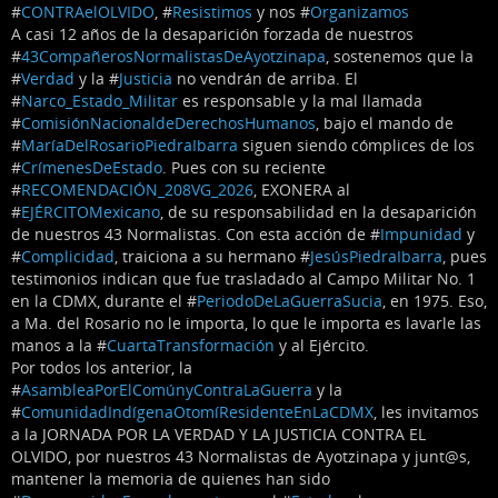
#
CONTRAelOLVIDO
, #
Resistimos
y nos #
Organizamos
A casi 12 años de la desaparición forzada de nuestros
#
43CompañerosNormalistasDeAyotzinapa
, sostenemos que la
#
Verdad
y la #
Justicia
no vendrán de arriba. El
#
Narco_Estado_Militar
es responsable y la mal llamada
#
ComisiónNacionaldeDerechosHumanos
, bajo el mando de
#
MaríaDelRosarioPiedraIbarra
siguen siendo cómplices de los
#
CrímenesDeEstado
. Pues con su reciente
#
RECOMENDACIÓN_208VG_2026
, EXONERA al
#
EJÉRCITOMexicano
, de su responsabilidad en la desaparición
de nuestros 43 Normalistas. Con esta acción de #
Impunidad
y
#
Complicidad
, traiciona a su hermano #
JesúsPiedraIbarra
, pues
testimonios indican que fue trasladado al Campo Militar No. 1
en la CDMX, durante el #
PeriodoDeLaGuerraSucia
, en 1975. Eso,
a Ma. del Rosario no le importa, lo que le importa es lavarle las
manos a la #
CuartaTransformación
y al Ejército.
Por todos los anterior, la
#
AsambleaPorElComúnyContraLaGuerra
y la
#
ComunidadIndígenaOtomíResidenteEnLaCDMX
, les invitamos
a la JORNADA POR LA VERDAD Y LA JUSTICIA CONTRA EL
OLVIDO, por nuestros 43 Normalistas de Ayotzinapa y junt@s,
mantener la memoria de quienes han sido