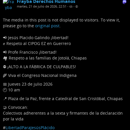
Frayba Derechos Humanos
martes, 21 de julio de 2026, 22:51
•
•
The media in this post is not displayed to visitors. To view it,
please go to the
original post
.
📢 Jesús Placido Galindo ¡libertad!
✊ Respeto al CIPOG EZ en Guerrero
📢 Profe Francisco ¡libertad!
🏘️ Respeto a las familias de Jotolá, Chiapas
⛔ ¡ALTO A LA FÁBRICA DE CULPABLES!
🌾 Viva el Congreso Nacional Indigena
📅 Jueves 23 de julio 2026
🕙 10 am
📍 Plaza de la Paz, frente a Catedral de San Cristóbal, Chiapas
🤝 Convocan:
Colectivos adherentes a la sexta y firmantes de la declaración
por la vida
#
LibertadParaJesúsPlácido