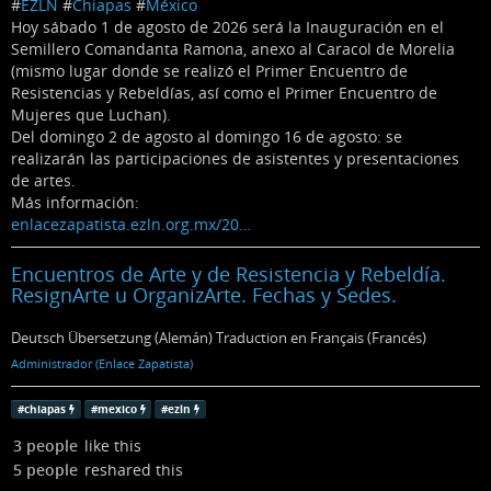
#
EZLN
#
Chiapas
#
México
Hoy sábado 1 de agosto de 2026 será la Inauguración en el
Semillero Comandanta Ramona, anexo al Caracol de Morelia
(mismo lugar donde se realizó el Primer Encuentro de
Resistencias y Rebeldías, así como el Primer Encuentro de
Mujeres que Luchan).
Del domingo 2 de agosto al domingo 16 de agosto: se
realizarán las participaciones de asistentes y presentaciones
de artes.
Más información:
enlacezapatista.ezln.org.mx/20…
Encuentros de Arte y de Resistencia y Rebeldía.
ResignArte u OrganizArte. Fechas y Sedes.
Deutsch Übersetzung (Alemán) Traduction en Français (Francés)
Administrador (Enlace Zapatista)
#
chiapas
#
mexico
#
ezln
3 people
like this
5 people
reshared this