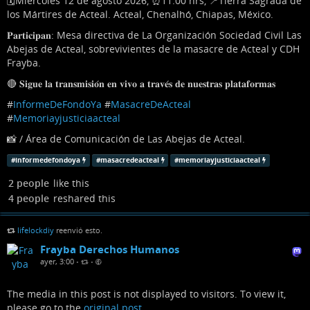
🗓️Miércoles 12 de agosto 2026, ⏰11:00 hrs, 📍Tierra Sagrada de
los Mártires de Acteal. Acteal, Chenalhó, Chiapas, México.
𝐏𝐚𝐫𝐭𝐢𝐜𝐢𝐩𝐚𝐧: Mesa directiva de La Organización Sociedad Civil Las
Abejas de Acteal, sobrevivientes de la masacre de Acteal y CDH
Frayba.
🔴 𝐒𝐢𝐠𝐮𝐞 𝐥𝐚 𝐭𝐫𝐚𝐧𝐬𝐦𝐢𝐬𝐢𝐨́𝐧 𝐞𝐧 𝐯𝐢𝐯𝐨 𝐚 𝐭𝐫𝐚𝐯𝐞́𝐬 𝐝𝐞 𝐧𝐮𝐞𝐬𝐭𝐫𝐚𝐬 𝐩𝐥𝐚𝐭𝐚𝐟𝐨𝐫𝐦𝐚𝐬
#
InformeDeFondoYa
#
MasacreDeActeal
#
Memoriayjusticiaacteal
📸 / Área de Comunicación de Las Abejas de Acteal.
#
informedefondoya
#
masacredeacteal
#
memoriayjusticiaacteal
2 people
like this
4 people
reshared this
lifelockdiy
reenvió esto.
Frayba Derechos Humanos
ayer, 3:00
•
•
The media in this post is not displayed to visitors. To view it,
please go to the
original post
.