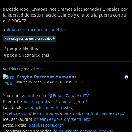
‼️ Desde Jobel, Chiapas, nos unimos a las Jornadas Globales por
la libertad de Jesús Plácido Galindo y el alto a la guerra contra
el CIPOG-EZ
#
altoalaguerracontralospueblos
#
altoalaguerracontralospueblos
2 people
like this
4 people
reshared this
lifelockdiy
reenvió esto.
Frayba Derechos Humanos
miércoles, 22 de julio de 2026, 21:44
•
•
Youtube:
youtube.com/@EnlaceZapatistaTV
PeerTube:
wacha.punks.cc/c/lainsurgente/
Facebook:
facebook.com/cdhfrayba
,
facebook.com/desmichiapas
y
facebook.com/noticiasdeabajo/
IceCast (audio):
stream.espora.org/semillero
Fotos/Notas:
pozol.espora.org/
Transmisiones grabadas:
lainsurgente.org/semillero2026